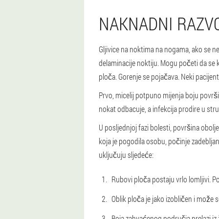
NAKNADNI RAZVO
Gljivice na noktima na nogama, ako se ne
delaminacije noktiju. Mogu početi da se 
ploča. Gorenje se pojačava. Neki pacijent
Prvo, micelij potpuno mijenja boju površi
nokat odbacuje, a infekcija prodire u st
U posljednjoj fazi bolesti, površina obolje
koja je pogodila osobu, počinje zadebljan
uključuju sljedeće:
Rubovi ploča postaju vrlo lomljivi. P
Oblik ploča je jako izobličen i može s
Boja zahvaćenog područja prelazi iz 