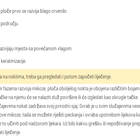
ploče prvo se razvija blago crvenilo.
 području.
azvijaju mjesta sa povećanom vlagom.
keratinizacije.
a na noktima, treba ga pregledati i potom započeti liječenje.
jim fazama razvoja mikoze, ploča oboljelog nokta je obojena različitim bojam
Tačke na njemu će se nalaziti duž površine ili će izgledati kao okrugle tačk
čajevima nokat zadržava svoj prirodni sjaj. Svrab je u svim slučajevima veo
kove mikoze, tada se možete riješiti peckanja i svraba upotrebom lijekova ka
lje je to učiniti pod nadzorom ljekara. Uz bilo kakvu grešku ili nepoštivanje pr
i liječenje.