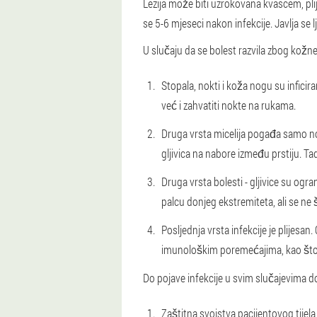
Lezija može biti uzrokovana kvascem, pli
se 5-6 mjeseci nakon infekcije. Javlja se 
U slučaju da se bolest razvila zbog kožne 
Stopala, nokti i koža nogu su inficira
već i zahvatiti nokte na rukama.
Druga vrsta micelija pogađa samo nok
gljivica na nabore između prstiju. Ta
Druga vrsta bolesti - gljivice su og
palcu donjeg ekstremiteta, ali se ne š
Posljednja vrsta infekcije je plijesan
imunološkim poremećajima, kao što 
Do pojave infekcije u svim slučajevima dol
Zaštitna svojstva pacijentovog tijela