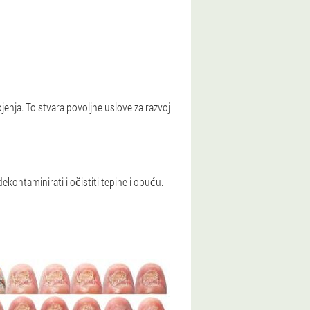
enja. To stvara povoljne uslove za razvoj
ekontaminirati i očistiti tepihe i obuću.