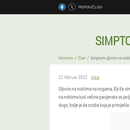
PREPORUČUJEM
SIMPTO
Micinorm
Član
Simptomi gljivice na nok
22 februar 2022
Ivica
Gljivice na noktima na nogama, čiji će si
na noktima kod većine pacijenata se javlja
dugo, bolje je da osoba koja je primijet