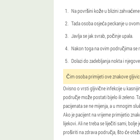
Na površini kože u blizini zahvaćene 
Tada osoba osjeća peckanje u ovom
Javlja se jak svrab, počinje upala.
Nakon toga na ovim područjima se r
Dolazi do zadebljanja nokta i njegove 
Čim osoba primijeti ove znakove gljivic
Ovisno o vrsti gljivične infekcije u kasni
područje može postati bijelo ili zeleno. 
pacijenata se ne mijenja, a u mnogim slu
Ako je pacijent na vrijeme primijetio zna
lijekovi. Ali ne treba se liječiti sami, bo
proširiti na zdrava područja, što će otežat