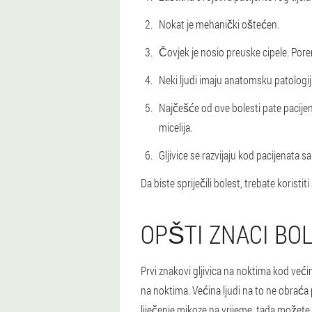
Nokat je mehanički oštećen.
Čovjek je nosio preuske cipele. Porem
Neki ljudi imaju anatomsku patologiju
Najčešće od ove bolesti pate pacijen
micelija.
Gljivice se razvijaju kod pacijenata s
Da biste spriječili bolest, trebate korist
OPŠTI ZNACI BOL
Prvi znakovi gljivica na noktima kod većin
na noktima. Većina ljudi na to ne obraća 
liječenje mikoze na vrijeme, tada možete 