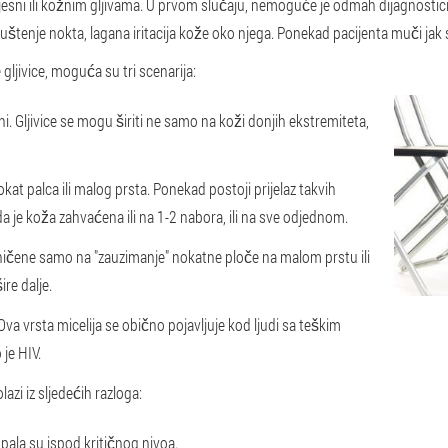
jesni ili kožnim gljivama. U prvom slučaju, nemoguće je odmah dijagnosticir
ljuštenje nokta, lagana iritacija kože oko njega. Ponekad pacijenta muči jak 
gljivice, moguća su tri scenarija:
ni. Gljivice se mogu širiti ne samo na koži donjih ekstremiteta,
at palca ili malog prsta. Ponekad postoji prijelaz takvih
da je koža zahvaćena ili na 1-2 nabora, ili na sve odjednom.
raničene samo na "zauzimanje" nokatne ploče na malom prstu ili
ire dalje.
. Ova vrsta micelija se obično pojavljuje kod ljudi sa teškim
je HIV.
azi iz sljedećih razloga:
 pala su ispod kritičnog nivoa.