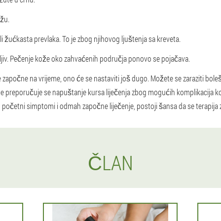
ožu.
ili žućkasta prevlaka. To je zbog njihovog ljuštenja sa kreveta.
ljiv. Pečenje kože oko zahvaćenih područja ponovo se pojačava.
e započne na vrijeme, ono će se nastaviti još dugo. Možete se zaraziti boleš
i. Ne preporučuje se napuštanje kursa liječenja zbog mogućih komplikacija k
ju početni simptomi i odmah započne liječenje, postoji šansa da se terapija
ČLAN