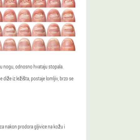
kožu nogu, odnosno hvataju stopala.
diže iz ležišta, postaje lomljiv, brzo se
eca nakon prodora gljivice na kožu i