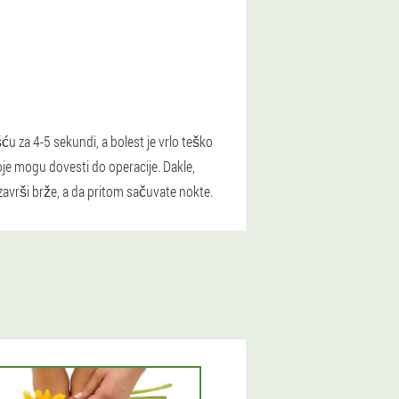
ću za 4-5 sekundi, a bolest je vrlo teško
oje mogu dovesti do operacije. Dakle,
 završi brže, a da pritom sačuvate nokte.