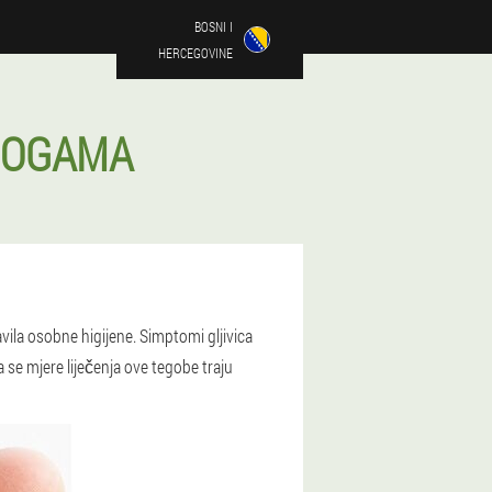
BOSNI I
HERCEGOVINE
 NOGAMA
vila osobne higijene. Simptomi gljivica
a se mjere liječenja ove tegobe traju