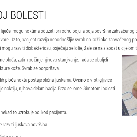
J BOLESTI
 liječe, mogu noktima oduzeti prirodnu boju, a boja površine zahvaćenog p
kvare. Uz to, pacijent razvija nepodnošljiv svrab na koži oko zahvaćenog po
i mogu razviti disbakteriozu, osjećaju se loše, žale se na slabost u cijelom 
ne ploča, zatim počinje njihovo stanjivanje. Tada se oboljeli
rukture kože. Svrab se pogoršava.
lih ploča nokta postaje slična ljuskama. Ovisno o vrsti gljivice
je noktiju, njihova delaminacija. Brzo se lome. Simptomi bolesti
onekad to uzrokuje bol kod pacijenta.
e razviti ljuskava površina.
žute u crnu.