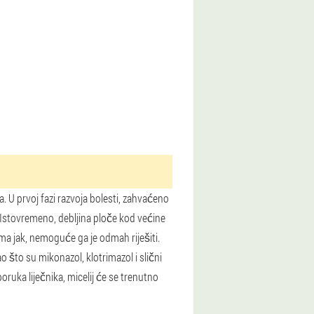
a. U prvoj fazi razvoja bolesti, zahvaćeno
e. Istovremeno, debljina ploče kod većine
ma jak, nemoguće ga je odmah riješiti.
o što su mikonazol, klotrimazol i slični
eporuka liječnika, micelij će se trenutno