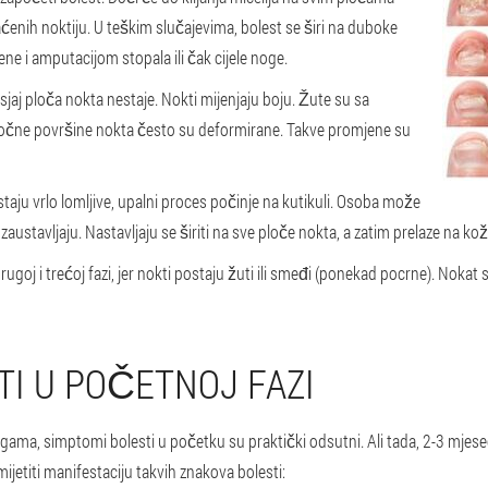
enih noktiju. U teškim slučajevima, bolest se širi na duboke
ene i amputacijom stopala ili čak cijele noge.
sjaj ploča nokta nestaje. Nokti mijenjaju boju. Žute su sa
i bočne površine nokta često su deformirane. Takve promjene su
staju vrlo lomljive, upalni proces počinje na kutikuli. Osoba može
e zaustavljaju. Nastavljaju se širiti na sve ploče nokta, a zatim prelaze na 
oj i trećoj fazi, jer nokti postaju žuti ili smeđi (ponekad pocrne). Nokat se 
TI U POČETNOJ FAZI
nogama, simptomi bolesti u početku su praktički odsutni. Ali tada, 2-3 mjes
ijetiti manifestaciju takvih znakova bolesti: