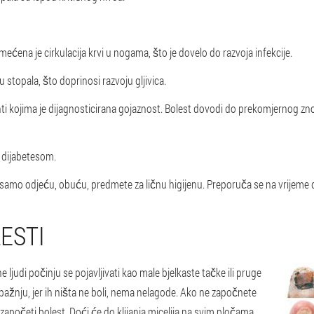
ećena je cirkulacija krvi u nogama, što je dovelo do razvoja infekcije.
 stopala, što doprinosi razvoju gljivica.
ti kojima je dijagnosticirana gojaznost. Bolest dovodi do prekomjernog znoj
a dijabetesom.
iti samo odjeću, obuću, predmete za ličnu higijenu. Preporuča se na vrijeme d
ESTI
e ljudi počinju se pojavljivati kao male bjelkaste tačke ili pruge
pažnju, jer ih ništa ne boli, nema nelagode. Ako ne započnete
započeti bolest. Doći će do klijanja micelija na svim pločama