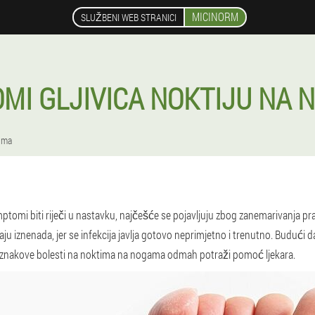
MICINORM
SLUŽBENI WEB STRANICI
MI GLJIVICA NOKTIJU NA
tima
mptomi biti riječi u nastavku, najčešće se pojavljuju zbog zanemarivanja pra
ju iznenada, jer se infekcija javlja gotovo neprimjetno i trenutno. Budući d
ila znakove bolesti na noktima na nogama odmah potraži pomoć ljekara.