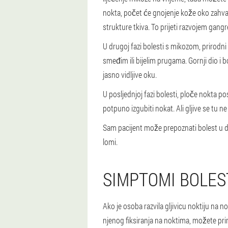
nokta, počet će gnojenje kože oko zahvać
strukture tkiva. To prijeti razvojem gangr
U drugoj fazi bolesti s mikozom, prirodni 
smeđim ili bijelim prugama. Gornji dio 
jasno vidljive oku.
U posljednjoj fazi bolesti, ploče nokta po
potpuno izgubiti nokat. Ali gljive se tu n
Sam pacijent može prepoznati bolest u drug
lomi.
SIMPTOMI BOLES
Ako je osoba razvila gljivicu noktiju na 
njenog fiksiranja na noktima, možete prim