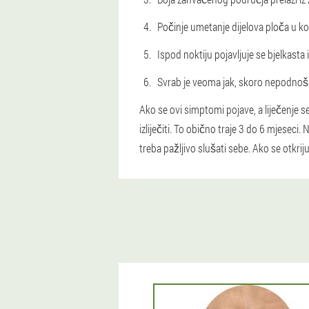
Počinje umetanje dijelova ploča u k
Ispod noktiju pojavljuje se bjelkasta 
Svrab je veoma jak, skoro nepodnoš
Ako se ovi simptomi pojave, a liječenje s
izliječiti. To obično traje 3 do 6 mjesec
treba pažljivo slušati sebe. Ako se otkri