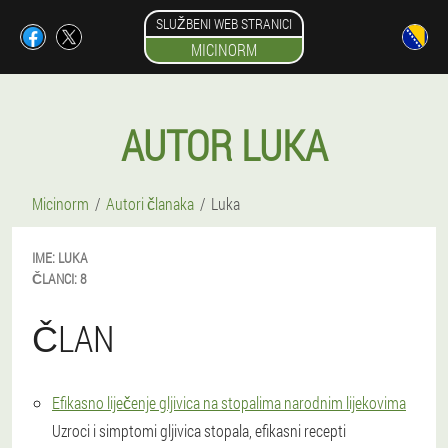
SLUŽBENI WEB STRANICI
MICINORM
AUTOR LUKA
Micinorm
Autori članaka
Luka
IME:
LUKA
ČLANCI:
8
ČLAN
Efikasno liječenje gljivica na stopalima narodnim lijekovima
Uzroci i simptomi gljivica stopala, efikasni recepti