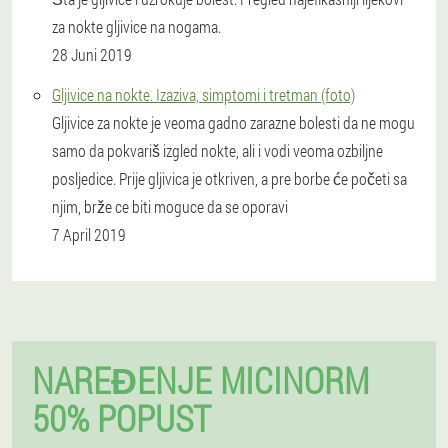
za nokte gljivice na nogama.
28 Juni 2019
Gljivice na nokte. Izaziva, simptomi i tretman (foto)
Gljivice za nokte je veoma gadno zarazne bolesti da ne mogu
samo da pokvariš izgled nokte, ali i vodi veoma ozbiljne
posljedice. Prije gljivica je otkriven, a pre borbe će početi sa
njim, brže ce biti moguce da se oporavi
7 April 2019
NAREĐENJE MICINORM
50% POPUST