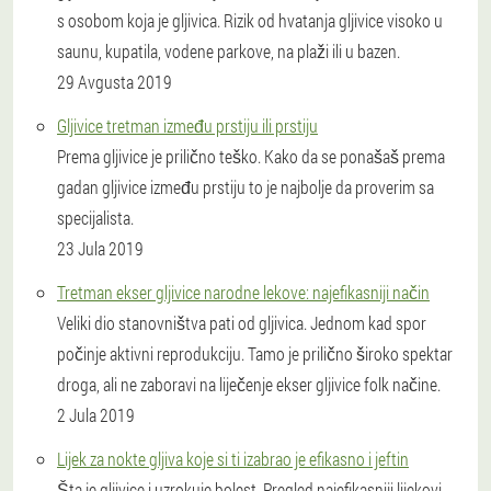
s osobom koja je gljivica. Rizik od hvatanja gljivice visoko u
saunu, kupatila, vodene parkove, na plaži ili u bazen.
29 Avgusta 2019
Gljivice tretman između prstiju ili prstiju
Prema gljivice je prilično teško. Kako da se ponašaš prema
gadan gljivice između prstiju to je najbolje da proverim sa
specijalista.
23 Jula 2019
Tretman ekser gljivice narodne lekove: najefikasniji način
Veliki dio stanovništva pati od gljivica. Jednom kad spor
počinje aktivni reprodukciju. Tamo je prilično široko spektar
droga, ali ne zaboravi na liječenje ekser gljivice folk načine.
2 Jula 2019
Lijek za nokte gljiva koje si ti izabrao je efikasno i jeftin
Šta je gljivice i uzrokuje bolest. Pregled najefikasniji lijekovi