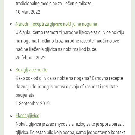
tradicionalne medicine za liječenje mikoze.
10 Mart 2022
Narodni recepti za gljivice noktiju na nogama
U članku ćemo razmotriti narodne lijekove za gljivice noktiju
na nogama. Prođimo kroz narodne recepte, naučimo sve
načine liječenja gljivica na noktima kod kuće.
25 februar 2022
Sok gljivice nokte
Kako sok od gljivica za nokte na nogama? Osnovna recepte
da znaju do ličnog iskustva o svoju efikasnost i rezultate
pacijenata.
1 Septembar 2019
Ekser gljivice
Nokat, gljivica je zvao mycosis a razlog za to je spora parazit
gljivica. Bolestan bilo koja osoba, samo jednostavno kontakt