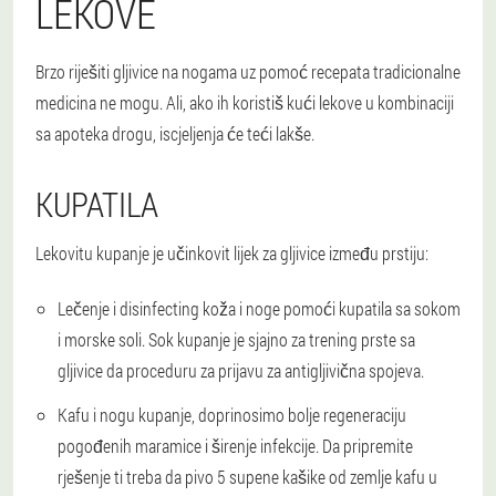
LEKOVE
Brzo riješiti gljivice na nogama uz pomoć recepata tradicionalne
medicina ne mogu. Ali, ako ih koristiš kući lekove u kombinaciji
sa apoteka drogu, iscjeljenja će teći lakše.
KUPATILA
Lekovitu kupanje je učinkovit lijek za gljivice između prstiju:
Lečenje i disinfecting koža i noge pomoći kupatila sa sokom
i morske soli. Sok kupanje je sjajno za trening prste sa
gljivice da proceduru za prijavu za antigljivična spojeva.
Kafu i nogu kupanje, doprinosimo bolje regeneraciju
pogođenih maramice i širenje infekcije. Da pripremite
rješenje ti treba da pivo 5 supene kašike od zemlje kafu u