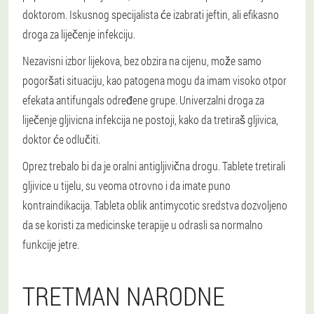
doktorom. Iskusnog specijalista će izabrati jeftin, ali efikasno
droga za liječenje infekciju.
Nezavisni izbor lijekova, bez obzira na cijenu, može samo
pogoršati situaciju, kao patogena mogu da imam visoko otpor
efekata antifungals određene grupe. Univerzalni droga za
liječenje gljivicna infekcija ne postoji, kako da tretiraš gljivica,
doktor će odlučiti.
Oprez trebalo bi da je oralni antigljivična drogu. Tablete tretirali
gljivice u tijelu, su veoma otrovno i da imate puno
kontraindikacija. Tableta oblik antimycotic sredstva dozvoljeno
da se koristi za medicinske terapije u odrasli sa normalno
funkcije jetre.
TRETMAN NARODNE