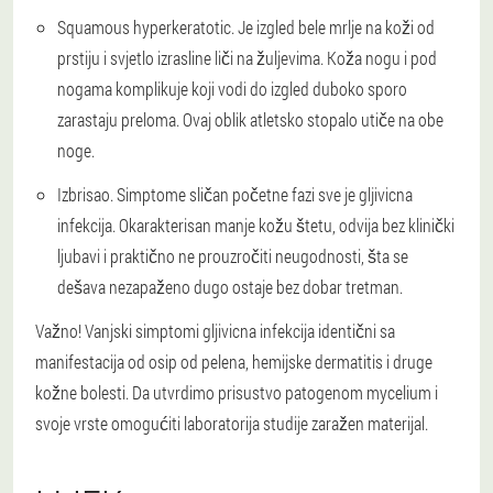
Squamous hyperkeratotic. Je izgled bele mrlje na koži od
prstiju i svjetlo izrasline liči na žuljevima. Koža nogu i pod
nogama komplikuje koji vodi do izgled duboko sporo
zarastaju preloma. Ovaj oblik atletsko stopalo utiče na obe
noge.
Izbrisao. Simptome sličan početne fazi sve je gljivicna
infekcija. Okarakterisan manje kožu štetu, odvija bez klinički
ljubavi i praktično ne prouzročiti neugodnosti, šta se
dešava nezapaženo dugo ostaje bez dobar tretman.
Važno!
Vanjski simptomi gljivicna infekcija identični sa
manifestacija od osip od pelena, hemijske dermatitis i druge
kožne bolesti. Da utvrdimo prisustvo patogenom mycelium i
svoje vrste omogućiti laboratorija studije zaražen materijal.