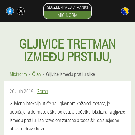
SLUŽBENI WEB STRANICI
MICINORM
GLJIVICE TRETMAN
IZMEĐU PRSTIJU,
Micinorm
Član
Gljivice između prstiju slike
26 Jula 2019
Zoran
Gljivicna infekcija utiče na uglavnom koža od metara, je
uobičajena dermatološku bolesti. U početku lokalizirana gljivice
između prstiju, i sa razvojem zarazne proces širi da susjedne
oblasti zdravo kožu.