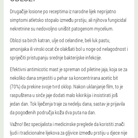
Drugačije losione po receptima iz narodne lijek neprijatno
simptomi atletsko stopalo između prstiju, ali njihova fungicidal
nekretnine su nedovoljno uništit patogenom mycelium.
Oblozi sa birch katran, ulje od celandine, beli luk pastu,
amonijaka ili vinski ocat će olakšati bol u noge od nelagodnost i
spriječiti pristupanju srednje bakterijske infekcije.
Efektivni antimicotic mast je spreman od piletine jaja, koja se za
nekoliko dana smjestiti u pehar sa koncentrirana acetic bit
(70%) da prekine svoje tvrd oklop. Nakon uklanjanje film, to je
raspuštena u sirće jaje dodati malo kikirikija i insistirati još
jedan dan. Tok liječenja traje za nedelju dana, sastav je prijavila
da pogođenih područja koža dva puta na dan.
Važno!
Bez specijalista i medicinske preglede da koristiti znači
ljudi i tradicionalne lijekova za gljivice između prstiju u djece nije