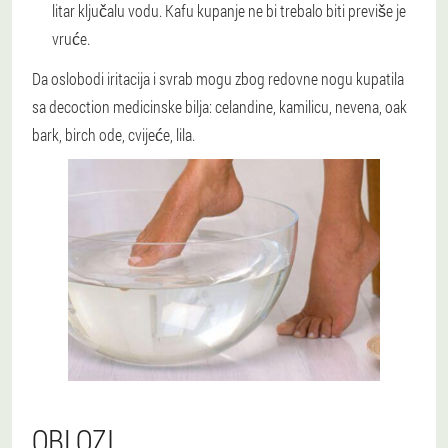
litar ključalu vodu. Kafu kupanje ne bi trebalo biti previše je
vruće.
Da oslobodi iritacija i svrab mogu zbog redovne nogu kupatila
sa decoction medicinske bilja: celandine, kamilicu, nevena, oak
bark, birch ode, cvijeće, lila.
OBLOZI