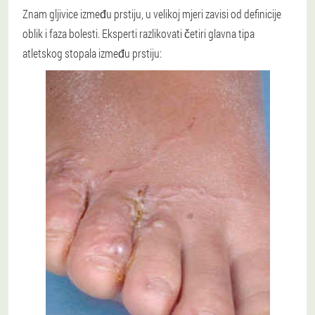
Znam gljivice između prstiju, u velikoj mjeri zavisi od definicije
oblik i faza bolesti. Eksperti razlikovati četiri glavna tipa
atletskog stopala između prstiju: