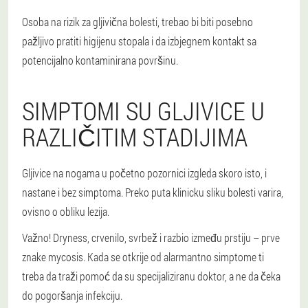
Osoba na rizik za gljivična bolesti, trebao bi biti posebno
pažljivo pratiti higijenu stopala i da izbjegnem kontakt sa
potencijalno kontaminirana površinu.
SIMPTOMI SU GLJIVICE U
RAZLIČITIM STADIJIMA
Gljivice na nogama u početno pozornici izgleda skoro isto, i
nastane i bez simptoma. Preko puta klinicku sliku bolesti varira,
ovisno o obliku lezija.
Važno!
Dryness, crvenilo, svrbež i razbio između prstiju – prve
znake mycosis. Kada se otkrije od alarmantno simptome ti
treba da traži pomoć da su specijaliziranu doktor, a ne da čeka
do pogoršanja infekciju.