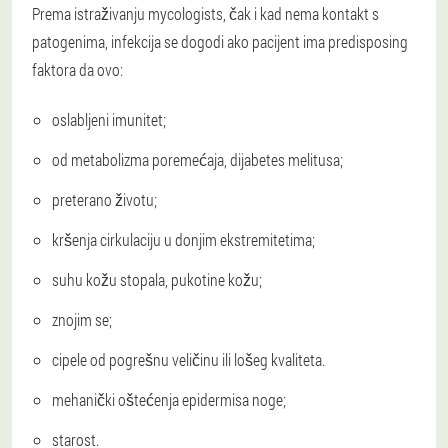
Prema istraživanju mycologists, čak i kad nema kontakt s
patogenima, infekcija se dogodi ako pacijent ima predisposing
faktora da ovo:
oslabljeni imunitet;
od metabolizma poremećaja, dijabetes melitusa;
preterano životu;
kršenja cirkulaciju u donjim ekstremitetima;
suhu kožu stopala, pukotine kožu;
znojim se;
cipele od pogrešnu veličinu ili lošeg kvaliteta.
mehanički oštećenja epidermisa noge;
starost.