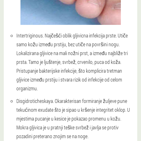
Intertriginous. Najčešći oblik gljivicna infekcija prste. Utiče
samo kožu između prstiju, bez utiče na površini nogu.
Lokalizirana gljivice na mali nožni prst, a između najbliže tri
prsta. Tamo je ljuštenje, svrbež, crvenilo, puca od koža.
Pristupanje bakterijske infekcije, što komplicira tretman
gljivice između prstiju i stvara rizik od infekcije od celom
organizmu.
Disgidroticheskaya. Okarakterisan formiranje žuljeve pune
tekućinom exudate što je sipao u kršenje integritet oklop. U
mjestima pucanje u kesice je pokazao promenu u kožu.
Mokra gljivica je u pratnji teške svrbež i javlja se protiv
pozadini preterano znojim se na noge.