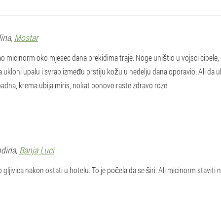
dina,
Mostar
ao micinorm oko mjesec dana prekidima traje. Noge uništio u vojsci cipele, 
ukloni upalu i svrab između prstiju kožu u nedelju dana oporavio. Ali da ub
apadna, krema ubija miris, nokat ponovo raste zdravo roze.
odina,
Banja Luci
gljivica nakon ostati u hotelu. To je počela da se širi. Ali micinorm staviti n