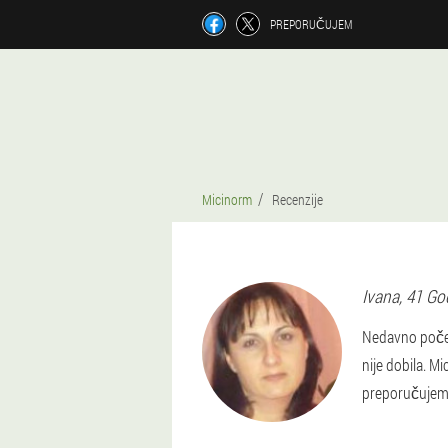
PREPORUČUJEM
Micinorm
Recenzije
Ivana
, 41 Go
Nedavno počeli
nije dobila. 
preporučujem