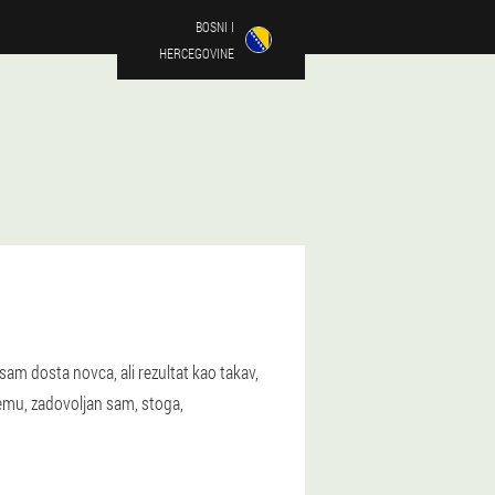
BOSNI I
HERCEGOVINE
sam dosta novca, ali rezultat kao takav,
emu, zadovoljan sam, stoga,