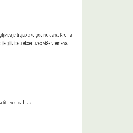
gljivica je trajao oko godinu dana. Krema
ije gljivice u ekser uzeo više vremena.
a fitilj veoma brzo.