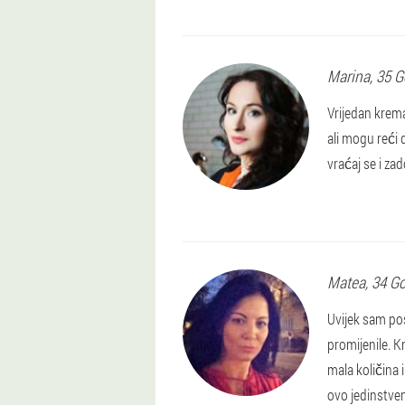
Marina
, 35 
Vrijedan krem
ali mogu reći
vraćaj se i za
Matea
, 34 G
Uvijek sam pos
promijenile. K
mala količina 
ovo jedinstven