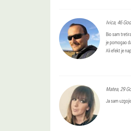
Ivica
, 46 Go
Bio sam tretir
je pomogao da 
Ali efekt je n
Matea
, 29 G
Ja sam uzgojio 