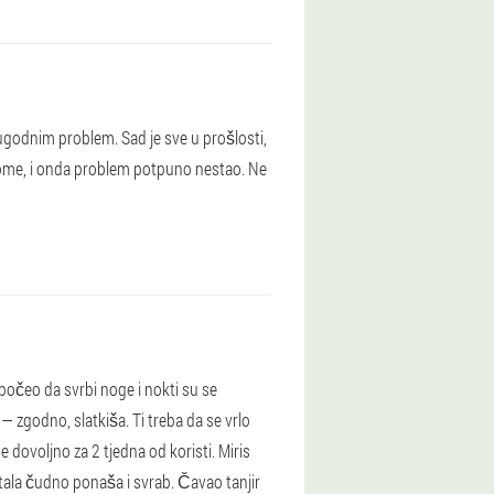
godnim problem. Sad je sve u prošlosti,
ome, i onda problem potpuno nestao. Ne
 počeo da svrbi noge i nokti su se
 — zgodno, slatkiša. Ti treba da se vrlo
dovoljno za 2 tjedna od koristi. Miris
tala čudno ponaša i svrab. Čavao tanjir