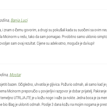
Godina,
Banja Luci
a, i znam o čemu govorim, a drugi su pokušali kada su suočeni sa ovim neu
 da Micinorm u redu, tako da sam pomagao. Prvobitno samo uklonio simpt
dovoljan sam ovaj rezultat. Cijene su adekvatno, moguće je da kupi!
odina,
Mostar
jetiti bazen. Očigledno, uhvatila je gljivica. Požurio odmah, ali samo kad je
rema Micinorm preporučio u povjerljivi razgovor je dobar prijatelj. Pakiranje
i temeljno UTRLJAJTE je u kožu noge i važe za nokte. Jedna boca je za mene 
e bio šlag je ukloniti odmah. Poslije 3 dana kožu na mojim nogama je pres