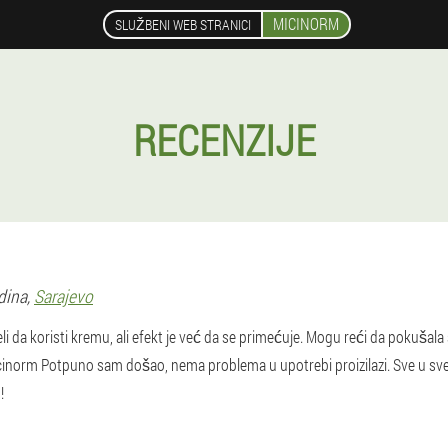
MICINORM
SLUŽBENI WEB STRANICI
RECENZIJE
dina,
Sarajevo
 da koristi kremu, ali efekt je već da se primećuje. Mogu reći da pokušala 
Micinorm Potpuno sam došao, nema problema u upotrebi proizilazi. Sve u sv
!