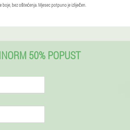
 boje, bez oštećenja. Mjesec potpuno je izliječen.
INORM 50% POPUST