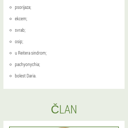
psorijaza;
ekcem;
svrab;
osip;
u Reitera sindrom;
pachyonychia;
bolest Daria.
ČLAN