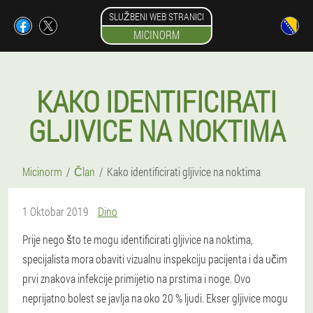
SLUŽBENI WEB STRANICI
MICINORM
KAKO IDENTIFICIRATI
GLJIVICE NA NOKTIMA
Micinorm
Član
Kako identificirati gljivice na noktima
1 Oktobar 2019
Dino
Prije nego što te mogu identificirati gljivice na noktima,
specijalista mora obaviti vizualnu inspekciju pacijenta i da učim
prvi znakova infekcije primijetio na prstima i noge. Ovo
neprijatno bolest se javlja na oko 20 % ljudi. Ekser gljivice mogu