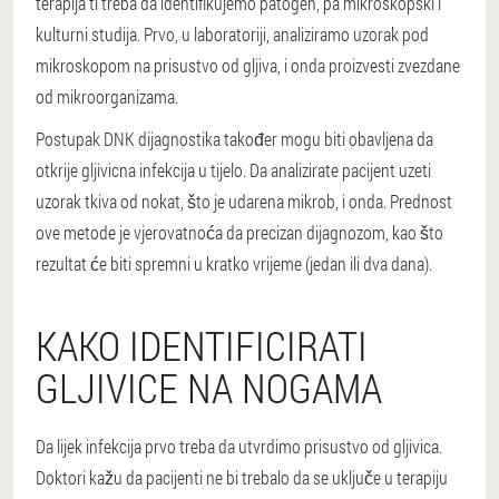
terapija ti treba da identifikujemo patogen, pa mikroskopski i
kulturni studija. Prvo, u laboratoriji, analiziramo uzorak pod
mikroskopom na prisustvo od gljiva, i onda proizvesti zvezdane
od mikroorganizama.
Postupak DNK dijagnostika također mogu biti obavljena da
otkrije gljivicna infekcija u tijelo. Da analizirate pacijent uzeti
uzorak tkiva od nokat, što je udarena mikrob, i onda. Prednost
ove metode je vjerovatnoća da precizan dijagnozom, kao što
rezultat će biti spremni u kratko vrijeme (jedan ili dva dana).
KAKO IDENTIFICIRATI
GLJIVICE NA NOGAMA
Da lijek infekcija prvo treba da utvrdimo prisustvo od gljivica.
Doktori kažu da pacijenti ne bi trebalo da se uključe u terapiju