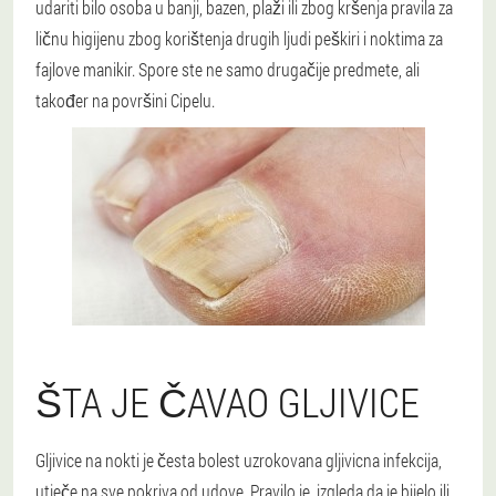
udariti bilo osoba u banji, bazen, plaži ili zbog kršenja pravila za
ličnu higijenu zbog korištenja drugih ljudi peškiri i noktima za
fajlove manikir. Spore ste ne samo drugačije predmete, ali
također na površini Cipelu.
ŠTA JE ČAVAO GLJIVICE
Gljivice na nokti je česta bolest uzrokovana gljivicna infekcija,
utječe na sve pokriva od udove. Pravilo je, izgleda da je bijelo ili