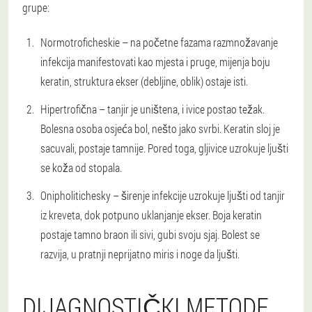
grupe:
Normotroficheskie – na početne fazama razmnožavanje
infekcija manifestovati kao mjesta i pruge, mijenja boju
keratin, struktura ekser (debljine, oblik) ostaje isti.
Hipertrofična – tanjir je uništena, i ivice postao težak.
Bolesna osoba osjeća bol, nešto jako svrbi. Keratin sloj je
sacuvali, postaje tamnije. Pored toga, gljivice uzrokuje ljušti
se koža od stopala.
Onipholitichesky – širenje infekcije uzrokuje ljušti od tanjir
iz kreveta, dok potpuno uklanjanje ekser. Boja keratin
postaje tamno braon ili sivi, gubi svoju sjaj. Bolest se
razvija, u pratnji neprijatno miris i noge da ljušti.
DIJAGNOSTIČKI METODE