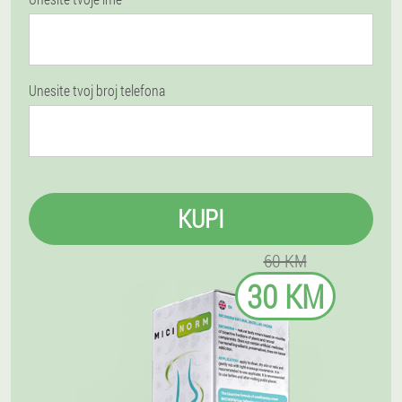
Unesite tvoj broj telefona
KUPI
60 KM
30 KM