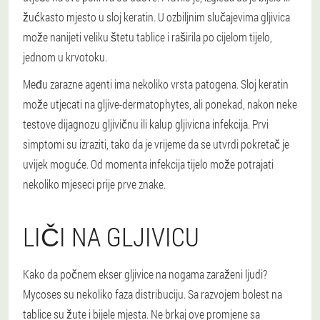
žućkasto mjesto u sloj keratin.
U ozbiljnim slučajevima gljivica
može nanijeti veliku štetu tablice i raširila po cijelom tijelo,
jednom u krvotoku.
Među zarazne agenti ima nekoliko vrsta patogena. Sloj keratin
može utjecati na gljive-dermatophytes, ali ponekad, nakon neke
testove dijagnozu gljivičnu ili kalup gljivicna infekcija. Prvi
simptomi su izraziti, tako da je vrijeme da se utvrdi pokretač je
uvijek moguće. Od momenta infekcija tijelo može potrajati
nekoliko mjeseci prije prve znake.
LIČI NA GLJIVICU
Kako da počnem ekser gljivice na nogama zaraženi ljudi?
Mycoses su nekoliko faza distribuciju. Sa razvojem bolest na
tablice su žute i bijele mjesta. Ne brkaj ove promjene sa