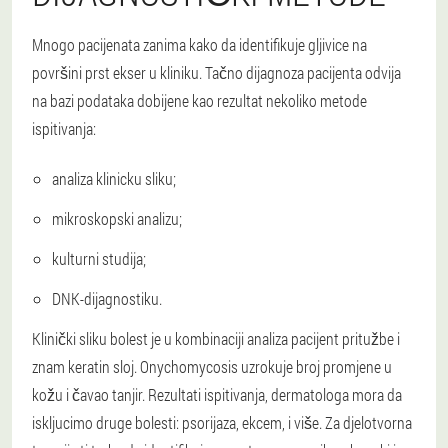
Mnogo pacijenata zanima kako da identifikuje gljivice na
površini prst ekser u kliniku. Tačno dijagnoza pacijenta odvija
na bazi podataka dobijene kao rezultat nekoliko metode
ispitivanja:
analiza klinicku sliku;
mikroskopski analizu;
kulturni studija;
DNK-dijagnostiku.
Klinički sliku bolest je u kombinaciji analiza pacijent pritužbe i
znam keratin sloj. Onychomycosis uzrokuje broj promjene u
kožu i čavao tanjir.
Rezultati ispitivanja, dermatologa mora da
iskljucimo druge bolesti: psorijaza, ekcem, i više.
Za djelotvorna