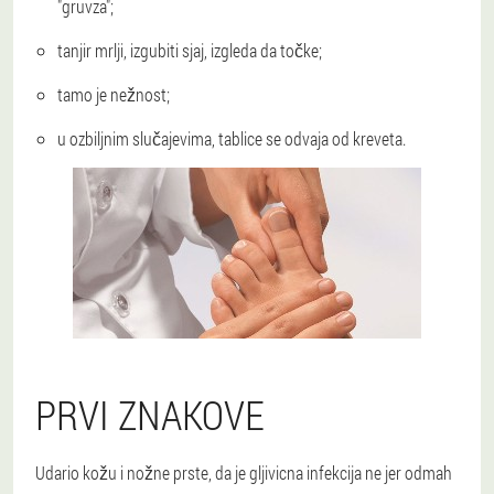
"gruvza";
tanjir mrlji, izgubiti sjaj, izgleda da točke;
tamo je nežnost;
u ozbiljnim slučajevima, tablice se odvaja od kreveta.
PRVI ZNAKOVE
Udario kožu i nožne prste, da je gljivicna infekcija ne jer odmah