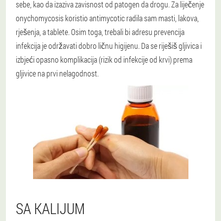
sebe, kao da izaziva zavisnost od patogen da drogu. Za liječenje
onychomycosis koristio antimycotic radila sam masti, lakova,
rješenja, a tablete. Osim toga, trebali bi adresu prevencija
infekcija je održavati dobro ličnu higijenu. Da se riješiš gljivica i
izbjeći opasno komplikacija (rizik od infekcije od krvi) prema
gljivice na prvi nelagodnost.
SA KALIJUM