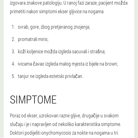
izgovara znakove patologiju.
U ranoj fazi zaraze, pacijent možda
primetiti nakon simptomi ekser gljivice na nogama
svrab, gore, zbog pretjeranog znojenja;
promatrali miris;
koži koljenice možda izgleda sacuvali i strašna;
ivicama čavao izgleda malog mjesta iz bijele na brown;
tanjur ne izgleda estetski privlačan.
SIMPTOME
Poraz od ekser, uzrokovan razne gljive, drugačije u svakom
slučaju i je i napravljen od nekoliko karakteristika simptome.
Doktori podijeliti onychomycosis za nokte na nogama u tri