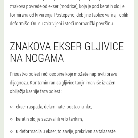
znakova povrede od ekser (modrice), koja je pod keratin sloj je
formirana od krvarenja. Postepeno, debljine tablice varira, i oblik
deformiše. Oni su zakrivljeni i steći mornarički površinu.
ZNAKOVA EKSER GLJIVICE
NA NOGAMA
Prisustvo bolest reći osobine koje možete napraviti pravu
dijagnozu. Kontaminiran sa gljivice tanjir ima više izražen
obilježja kasnije faza bolesti:
ekser raspada, delaminate, postao krhke;
keratin sloj je sacuvali ili vrlo tankim,
u deformacija u ekser, to savije, prekriven sa talasaste