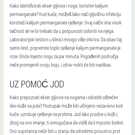
Kako identificirati ekser gljivice i noge, koristim kalijum
permanganate? Kod kuće, možeš lako naći gljivičnu infekciju
koristeći kalijum permanganate rješenje. Ovaj način ima visok
tačnost ali ne bi trebalo da u potpunosti osloniti na njega.
Laboratorijski testovi u klinici mnogo više otkriva. Da obavi taj
samo-test, pripremite toplo rješenje kalijum permanganate je
roze. Onda mjesto nogu za par minuta. Pogođenih područja
neće promijeniti svoju boju, i zdrav nokti će biti naslikao.
UZ POMOĆ JOD
Kako prepoznati ekser gljivice na nogama i odrediti oštećen
deo kože sa joda? Postupak može biti učinjeno nezavisno kod
kuće, uzrokuje rješenje na prstima. Jod lako prodire u koži i,
zbog na ovo imanje, ti omogućava da vidiš da li mycotic bolest.
Ovo supstanca neće biti u stanju da odredimo prisustvo prst