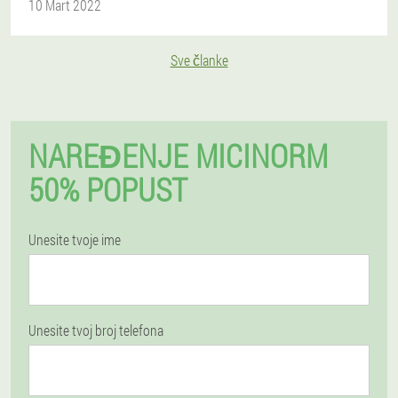
10 Mart 2022
Sve članke
NAREĐENJE MICINORM
50% POPUST
Unesite tvoje ime
Unesite tvoj broj telefona