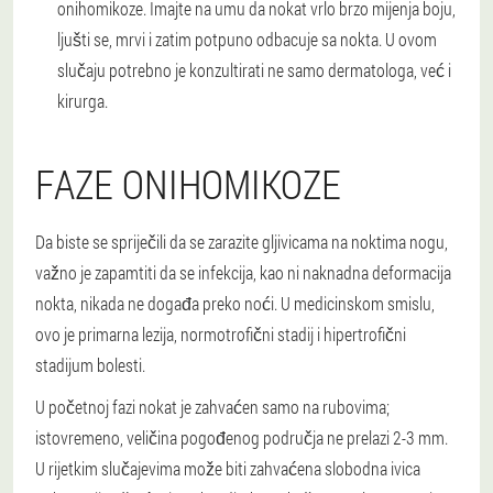
onihomikoze. Imajte na umu da nokat vrlo brzo mijenja boju,
ljušti se, mrvi i zatim potpuno odbacuje sa nokta. U ovom
slučaju potrebno je konzultirati ne samo dermatologa, već i
kirurga.
FAZE ONIHOMIKOZE
Da biste se spriječili da se zarazite gljivicama na noktima nogu,
važno je zapamtiti da se infekcija, kao ni naknadna deformacija
nokta, nikada ne događa preko noći. U medicinskom smislu,
ovo je primarna lezija, normotrofični stadij i hipertrofični
stadijum bolesti.
U početnoj fazi nokat je zahvaćen samo na rubovima;
istovremeno, veličina pogođenog područja ne prelazi 2-3 mm.
U rijetkim slučajevima može biti zahvaćena slobodna ivica