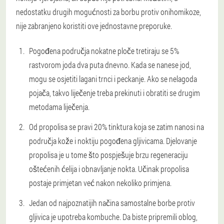
nedostatku drugih mogućnosti za borbu protiv onihomikoze,
nije zabranjeno koristiti ove jednostavne preporuke.
Pogođena područja nokatne ploče tretiraju se 5%
rastvorom joda dva puta dnevno. Kada se nanese jod,
mogu se osjetiti lagani trnci i peckanje. Ako se nelagoda
pojača, takvo liječenje treba prekinuti i obratiti se drugim
metodama liječenja.
Od propolisa se pravi 20% tinktura koja se zatim nanosi na
područja kože i noktiju pogođena gljivicama. Djelovanje
propolisa je u tome što pospješuje brzu regeneraciju
oštećenih ćelija i obnavljanje nokta. Učinak propolisa
postaje primjetan već nakon nekoliko primjena.
Jedan od najpoznatijih načina samostalne borbe protiv
gljivica je upotreba kombuche. Da biste pripremili oblog,