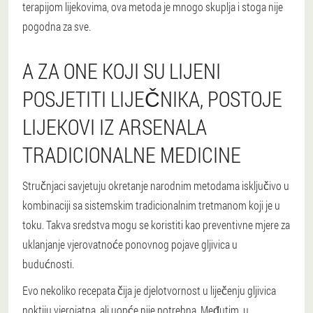
terapijom lijekovima, ova metoda je mnogo skuplja i stoga nije
pogodna za sve.
A ZA ONE KOJI SU LIJENI
POSJETITI LIJEČNIKA, POSTOJE
LIJEKOVI IZ ARSENALA
TRADICIONALNE MEDICINE
Stručnjaci savjetuju okretanje narodnim metodama isključivo u
kombinaciji sa sistemskim tradicionalnim tretmanom koji je u
toku. Takva sredstva mogu se koristiti kao preventivne mjere za
uklanjanje vjerovatnoće ponovnog pojave gljivica u
budućnosti.
Evo nekoliko recepata čija je djelotvornost u liječenju gljivica
noktiju vjerojatna, ali uopće nije potrebna. Međutim, u