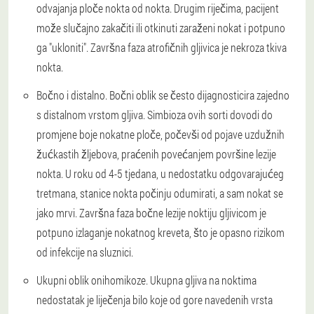
odvajanja ploče nokta od nokta. Drugim riječima, pacijent
može slučajno zakačiti ili otkinuti zaraženi nokat i potpuno
ga "ukloniti". Završna faza atrofičnih gljivica je nekroza tkiva
nokta.
Bočno i distalno. Bočni oblik se često dijagnosticira zajedno
s distalnom vrstom gljiva. Simbioza ovih sorti dovodi do
promjene boje nokatne ploče, počevši od pojave uzdužnih
žućkastih žljebova, praćenih povećanjem površine lezije
nokta. U roku od 4-5 tjedana, u nedostatku odgovarajućeg
tretmana, stanice nokta počinju odumirati, a sam nokat se
jako mrvi. Završna faza bočne lezije noktiju gljivicom je
potpuno izlaganje nokatnog kreveta, što je opasno rizikom
od infekcije na sluznici.
Ukupni oblik onihomikoze. Ukupna gljiva na noktima
nedostatak je liječenja bilo koje od gore navedenih vrsta