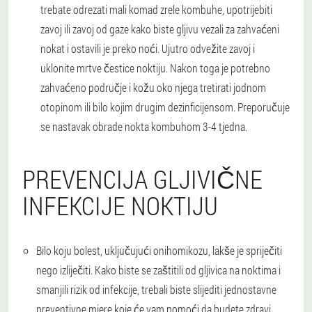
trebate odrezati mali komad zrele kombuhe, upotrijebiti
zavoj ili zavoj od gaze kako biste gljivu vezali za zahvaćeni
nokat i ostavili je preko noći. Ujutro odvežite zavoj i
uklonite mrtve čestice noktiju. Nakon toga je potrebno
zahvaćeno područje i kožu oko njega tretirati jodnom
otopinom ili bilo kojim drugim dezinficijensom. Preporučuje
se nastavak obrade nokta kombuhom 3-4 tjedna.
PREVENCIJA GLJIVIČNE
INFEKCIJE NOKTIJU
Bilo koju bolest, uključujući onihomikozu, lakše je spriječiti
nego izliječiti. Kako biste se zaštitili od gljivica na noktima i
smanjili rizik od infekcije, trebali biste slijediti jednostavne
preventivne mjere koje će vam pomoći da budete zdravi.