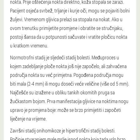
nokta. Prije oštećenja nokta direktno, koža stopala se zarazi.
Pacijent osjeća svrbež, trljanje i kurje oči, mogu se pojaviti bolni
žuljevi. Vremenom gljivica prelazi sa stopala na nokat. Ako u
ovom trenutku primijetite promjene i obratite se stručnjaku,
postoji šansa da u potpunosti sačuvate i vratite pločicu nokta
u kratkom vremenu.
Normotrofni stadij je sljedeći stadij bolesti. Međuproces u
kojem zadebljanje ploče nokta još nije započelo, ali zahvaćena
područja nokta su već primjetna. Pogođena područja mogu
biti mala (2-4 mm) ili mogu doseći veće veličine (više od 5 mm).
Najčešće su izražene u obliku tankih okomitih pruga sa
žućkastom bojom. Prva manifestacija gljivice na noktima nogu
upravo je promjena boje: može se brzo primijetiti i započeti
liječenje na vrijeme.
Završni stadij onihomikoze je hipertrofični stadij bolesti.
Počinje stvaranjem male mrlje ispod nokta koja tada vrlo brzo