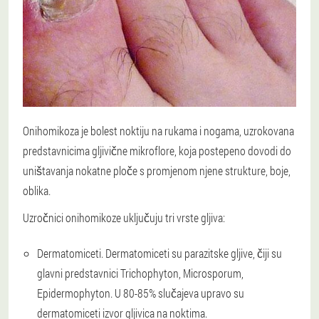
Onihomikoza je bolest noktiju na rukama i nogama, uzrokovana
predstavnicima gljivične mikroflore, koja postepeno dovodi do
uništavanja nokatne ploče s promjenom njene strukture, boje,
oblika.
Uzročnici onihomikoze uključuju tri vrste gljiva:
Dermatomiceti. Dermatomiceti su parazitske gljive, čiji su
glavni predstavnici Trichophyton, Microsporum,
Epidermophyton. U 80-85% slučajeva upravo su
dermatomiceti izvor gljivica na noktima.