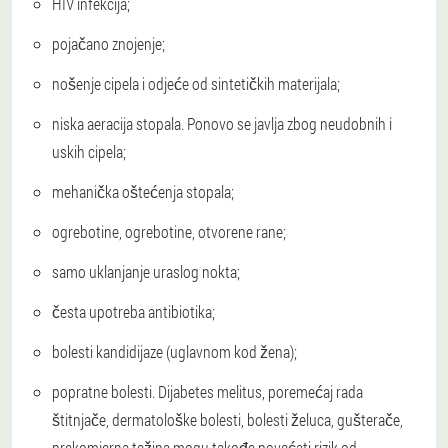
HIV infekcija;
pojačano znojenje;
nošenje cipela i odjeće od sintetičkih materijala;
niska aeracija stopala. Ponovo se javlja zbog neudobnih i
uskih cipela;
mehanička oštećenja stopala;
ogrebotine, ogrebotine, otvorene rane;
samo uklanjanje uraslog nokta;
česta upotreba antibiotika;
bolesti kandidijaze (uglavnom kod žena);
popratne bolesti. Dijabetes melitus, poremećaj rada
štitnjače, dermatološke bolesti, bolesti želuca, gušterače,
prekomjerna težina mogu takođe povećati rizik od