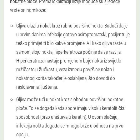
nokatne ploče. Prema lokalizaciji lezije moguće su sljedeće
vrste onihomikoze:
Gljiva ulazi u nokat kroz rubnu površinu nokta. Budući da je
u prvim danima infekcije gotovo asimptomatski, pacijentu je
teško primijetiti bilo kakve promjene. Ali kako gljiva raste u
samom sloju nokta, hiperkeratroza počinje da se razvija.
Hiperkeratroza nastaje promjenom boje nokta iz svijetlo
ružičaste u žućkastu, veza između površine nokta i
nokatnog korita također je oslabljena, što dovodi do
raslojavanja, ljuštenja.
Gljiva može ući u nokat kroz slobodnu površinu nokatne
ploče. To se događa kada spore imaju visoku keratolitičku
sposobnost (brzo uništavaju keratin). U ovom slučaju,
infekcija nokta događa se mnogo brže u odnosu na prvu
opciju.