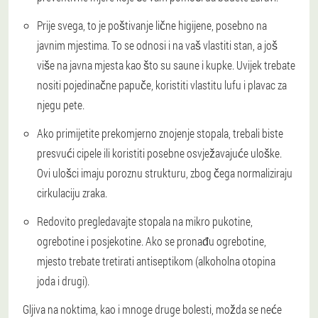
Prije svega, to je poštivanje lične higijene, posebno na
javnim mjestima. To se odnosi i na vaš vlastiti stan, a još
više na javna mjesta kao što su saune i kupke. Uvijek trebate
nositi pojedinačne papuče, koristiti vlastitu lufu i plavac za
njegu pete.
Ako primijetite prekomjerno znojenje stopala, trebali biste
presvući cipele ili koristiti posebne osvježavajuće uloške.
Ovi ulošci imaju poroznu strukturu, zbog čega normaliziraju
cirkulaciju zraka.
Redovito pregledavajte stopala na mikro pukotine,
ogrebotine i posjekotine. Ako se pronađu ogrebotine,
mjesto trebate tretirati antiseptikom (alkoholna otopina
joda i drugi).
Gljiva na noktima, kao i mnoge druge bolesti, možda se neće