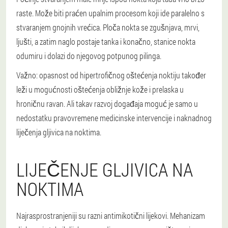
raste. Može biti praćen upalnim procesom koji ide paralelno s
stvaranjem gnojnih vrećica. Ploča nokta se zgušnjava, mrvi,
ljušti, a zatim naglo postaje tanka i konačno, stanice nokta
odumiru i dolazi do njegovog potpunog pilinga.
Važno: opasnost od hipertrofičnog oštećenja noktiju također
leži u mogućnosti oštećenja obližnje kože i prelaska u
hroničnu ravan. Ali takav razvoj događaja moguć je samo u
nedostatku pravovremene medicinske intervencije i naknadnog
liječenja gljivica na noktima.
LIJEČENJE GLJIVICA NA
NOKTIMA
Najrasprostranjeniji su razni antimikotični lijekovi. Mehanizam