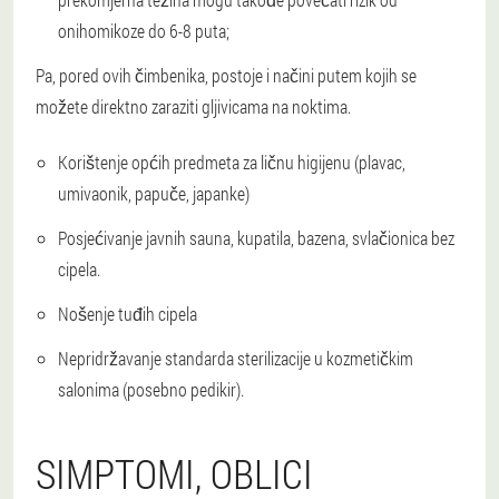
onihomikoze do 6-8 puta;
Pa, pored ovih čimbenika, postoje i načini putem kojih se
možete direktno zaraziti gljivicama na noktima.
Korištenje općih predmeta za ličnu higijenu (plavac,
umivaonik, papuče, japanke)
Posjećivanje javnih sauna, kupatila, bazena, svlačionica bez
cipela.
Nošenje tuđih cipela
Nepridržavanje standarda sterilizacije u kozmetičkim
salonima (posebno pedikir).
SIMPTOMI, OBLICI