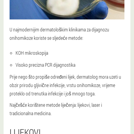
U najmodernijim dermatološkim klinikama za dijagnozu
onihomikoze koriste se sljedeće metode:
KOH mikroskopija
Visoko precizna PCR dijagnostika
Prije nego što propiše određeni lijek, dermatolog mora uzeti u
obzir prirodu gljivične infekcije, vrstu onihomikoze, vrijeme
proteklo od trenutka infekcije i još mnogo toga.
Najčešće korištene metode liječenja: lijekovi, laser i
tradicionalna medicina.
LIJEKOVI