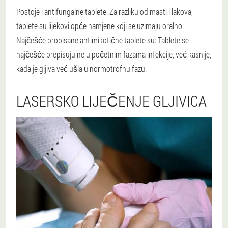
Postoje i antifungalne tablete. Za razliku od masti i lakova,
tablete su lijekovi opće namjene koji se uzimaju oralno.
Najčešće propisane antimikotične tablete su: Tablete se
najčešće prepisuju ne u početnim fazama infekcije, već kasnije,
kada je gljiva već ušla u normotrofnu fazu.
LASERSKO LIJEČENJE GLJIVICA