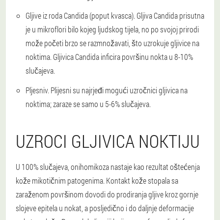
Gljive iz roda Candida (poput kvasca). Gljiva Candida prisutna
je u mikroflori bilo kojeg ljudskog tijela, no po svojoj prirodi
može početi brzo se razmnožavati, što uzrokuje gljivice na
noktima. Gljivica Candida inficira površinu nokta u 8-10%
slučajeva.
Pljesniv. Plijesni su najrjeđi mogući uzročnici gljivica na
noktima; zaraze se samo u 5-6% slučajeva.
UZROCI GLJIVICA NOKTIJU
U 100% slučajeva, onihomikoza nastaje kao rezultat oštećenja
kože mikotičnim patogenima. Kontakt kože stopala sa
zaraženom površinom dovodi do prodiranja gljive kroz gornje
slojeve epitela u nokat, a posljedično i do daljnje deformacije