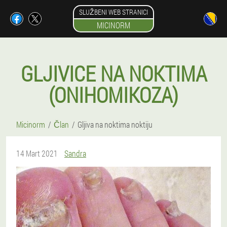
SLUŽBENI WEB STRANICI
MICINORM
GLJIVICE NA NOKTIMA
(ONIHOMIKOZA)
Micinorm
Član
Gljiva na noktima noktiju
14 Mart 2021
Sandra