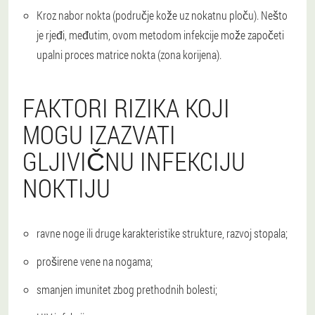
Kroz nabor nokta (područje kože uz nokatnu ploču). Nešto
je rjeđi, međutim, ovom metodom infekcije može započeti
upalni proces matrice nokta (zona korijena).
FAKTORI RIZIKA KOJI
MOGU IZAZVATI
GLJIVIČNU INFEKCIJU
NOKTIJU
ravne noge ili druge karakteristike strukture, razvoj stopala;
proširene vene na nogama;
smanjen imunitet zbog prethodnih bolesti;