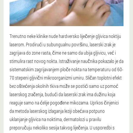
Trenutno neke klinike nude hardversko liječenje gljivica noktiju
laserom. Prodirući u subungualnu površinu, laserski zrak je
zagrijava do zone rasta, čime ne samo da ubija gljivicu, već i
stimulira rast novog nokta. Istraživanje naučnika pokazalo je da
sistematskim zagrijavanjem ploče nokta na temperaturu od 60-
70 stepeni gljivični mikroorganizmi umiru. Sličan toplotni efekt
bez oštećenja okolnih tkiva može se postići samo uz pomoć
laserskog zračenja, budući da laserski zrak ima dužinu koja
reaguje samo na ćelije pogođene mikozama. Uprkos činjenici
da metoda laserskog izlaganja leziji obećava potpuno
uklanjanje gljivica na noktima, dermatolozi u pravilu
preporučuju nekoliko sesija takvog liječenja. U usporedbi s