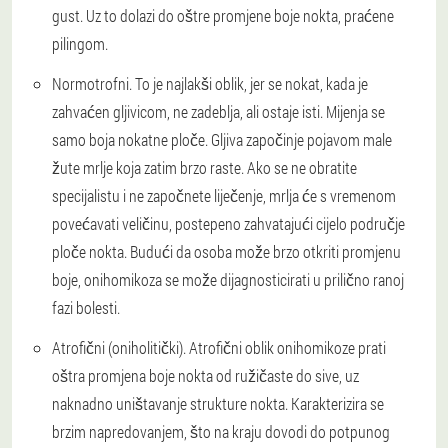
gust. Uz to dolazi do oštre promjene boje nokta, praćene
pilingom.
Normotrofni. To je najlakši oblik, jer se nokat, kada je
zahvaćen gljivicom, ne zadeblja, ali ostaje isti. Mijenja se
samo boja nokatne ploče. Gljiva započinje pojavom male
žute mrlje koja zatim brzo raste. Ako se ne obratite
specijalistu i ne započnete liječenje, mrlja će s vremenom
povećavati veličinu, postepeno zahvatajući cijelo područje
ploče nokta. Budući da osoba može brzo otkriti promjenu
boje, onihomikoza se može dijagnosticirati u prilično ranoj
fazi bolesti.
Atrofični (oniholitički). Atrofični oblik onihomikoze prati
oštra promjena boje nokta od ružičaste do sive, uz
naknadno uništavanje strukture nokta. Karakterizira se
brzim napredovanjem, što na kraju dovodi do potpunog