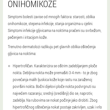
ONIHOMIKOZE
Simptomi bolesti zavise od mnogih faktora: starosti, oblika
onihomikoze, stepena infekcije, stanja organizma u cjelini.
Simptomi infekcije gljivicama na noktima praćeni su svrbežom,
pečenjem i iritacijom kože.
Trenutno dermatolozi razlikuju pet glavnih oblika oštećenja
gljivica na noktima:
Hipertrofičan. Karakterizira se oštrim zadebljanjem ploče
nokta. Debljina nokta može premašiti 3-4 mm - to je zbog
povećanja malih ljuskica kože koje rastu na zaraženoj
površini nokta. Bočni dijelovi ploče nokta podvrgnuti su
najvećem razaranju; srednji (središnji) dio se, naprotiv,
zadeblja. Na rubovima se nokat počinje jako drobiti. Zbog
hipertrofičnog oštećenja nokat postaje zakrivljen, uzak i vrlo