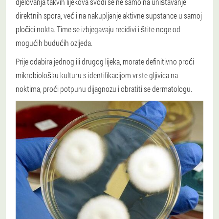
djelovanja takvih lijekova svodi se ne samo na uništavanje
direktnih spora, već i na nakupljanje aktivne supstance u samoj
pločici nokta. Time se izbjegavaju recidivi i štite noge od
mogućih budućih ozljeda.
Prije odabira jednog ili drugog lijeka, morate definitivno proći
mikrobiološku kulturu s identifikacijom vrste gljivica na
noktima, proći potpunu dijagnozu i obratiti se dermatologu.